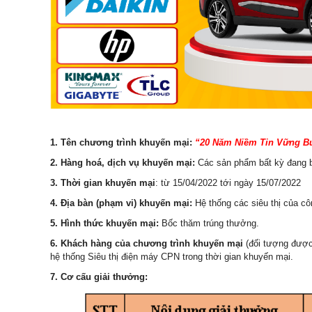
1. Tên chương trình khuyến mại:
“20 Năm Niềm Tin Vững B
2. Hàng hoá, dịch vụ khuyến mại:
Các sản phẩm bất kỳ đang bà
3. Thời gian khuyến mại
:
từ
15
/
04
/202
2
tới ngày
15
/0
7
/2022
4. Địa bàn (phạm vi) khuyến mại:
Hệ thống các siêu thị của c
5. Hình thức khuyến mại:
Bốc thăm trúng thưởng.
6. Khách hàng của chương trình khuyến mại
(đối tượng đượ
hệ thống Siêu thị điện máy CPN trong thời gian khuyến mại.
7. Cơ cấu giải thưởng: