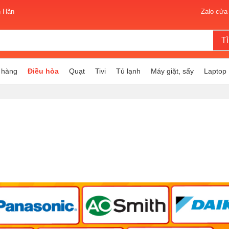
n Hãn
Zalo cửa
T
 hàng
Điều hòa
Quạt
Tivi
Tủ lạnh
Máy giặt, sấy
Laptop