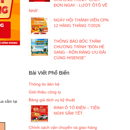
ĐƠN NGAY - LƯỚT ÔTÔ VỀ
NHÀ"
NGÀY HỘI THÀNH VIÊN CPN
12 HÀNG THÁNG 7/2026
THÔNG BÁO BỐC THĂM
CHƯƠNG TRÌNH "ĐÓN HÈ
SANG - RỘN RÀNG ƯU ĐÃI
CÙNG HISENSE"
Bài Viết Phổ Biến
Thông tin liên hệ
Giới thiệu công ty
Bảng giá dịch vụ kỹ thuật
 mua sắm
tại
RINH Ô TÔ ĐIỆN – TIỆN
NGHI SẮM TẾT
Chính sách vận chuyển và giao hàng