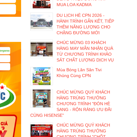
MUA LOA KADMA
DU LỊCH HÈ CPN 2026 -
HÀNH TRÌNH GẮN KẾT, TIẾP
THÊM NĂNG LƯỢNG CHO
CHẶNG ĐƯỜNG MỚI
CHÚC MỪNG 03 KHÁCH
HÀNG MAY MẮN NHẬN QUÀ
TỪ CHƯƠNG TRÌNH KHẢO
SÁT CHẤT LƯỢNG DỊCH VỤ
Mùa Bóng Lăn Săn Tivi
Khủng Cùng CPN
CHÚC MỪNG QUÝ KHÁCH
HÀNG TRÚNG THƯỞNG
CHƯƠNG TRÌNH "ĐÓN HÈ
SANG - RỘN RÀNG ƯU ĐÃI
CÙNG HISENSE"
CHÚC MỪNG QUÝ KHÁCH
HÀNG TRÚNG THƯỞNG
CHƯƠNG TRÌNH "CHỐT