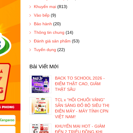
Khuyến mại
(813)
Vào bếp
(9)
Bảo hành
(20)
Thông tin chung
(14)
Đánh giá sản phẩm
(53)
Tuyển dụng
(22)
Bài Viết Mới
BACK TO SCHOOL 2026 -
ĐIỂM THẬT CAO, GIẢM
THẬT SÂU
TCL x “HỘI CHUỐI VÀNG”
SẴN SÀNG ĐỔ BỘ SIÊU THỊ
ĐIỆN MÁY - MÁY TÍNH CPN
VIỆT NAM!
KHUYẾN MẠI HOT - GIẢM
ĐẾN 2 TRIỆU ĐỒNG KHI