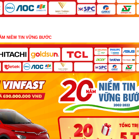
NĂM NIỀM TIN VỮNG BƯỚC