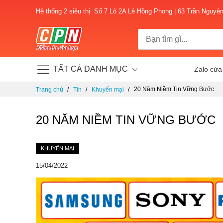
Hệ thống 2 siêu thị: Số 7 Lô 2A Lê Hồng Phong | 63 Trần Nguyê
TẤT CẢ DANH MỤC
Zalo cửa
Chuyển
20 Năm Niềm Tin Vững Bước
Trang chủ
Tin
Khuyến mại
đến
nội
dung
20 NĂM NIỀM TIN VỮNG BƯỚC
KHUYẾN MẠI
15/04/2022