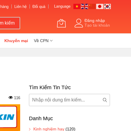
Language
 hàng
Liên hệ
Đổi quà
Đăng nhập
ìm kiếm
Tạo tài khoản
Khuyến mại
Về CPN
Tìm Kiếm Tin Tức
Tìm
116
kiếm
Tìm
kiếm
Danh Mục
Kinh nghiệm hay
(120)