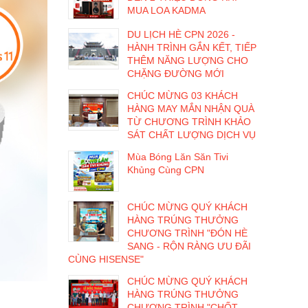
MUA LOA KADMA
DU LỊCH HÈ CPN 2026 -
HÀNH TRÌNH GẮN KẾT, TIẾP
THÊM NĂNG LƯỢNG CHO
CHẶNG ĐƯỜNG MỚI
CHÚC MỪNG 03 KHÁCH
HÀNG MAY MẮN NHẬN QUÀ
TỪ CHƯƠNG TRÌNH KHẢO
SÁT CHẤT LƯỢNG DỊCH VỤ
Mùa Bóng Lăn Săn Tivi
Khủng Cùng CPN
CHÚC MỪNG QUÝ KHÁCH
HÀNG TRÚNG THƯỞNG
CHƯƠNG TRÌNH "ĐÓN HÈ
SANG - RỘN RÀNG ƯU ĐÃI
CÙNG HISENSE"
CHÚC MỪNG QUÝ KHÁCH
HÀNG TRÚNG THƯỞNG
CHƯƠNG TRÌNH "CHỐT