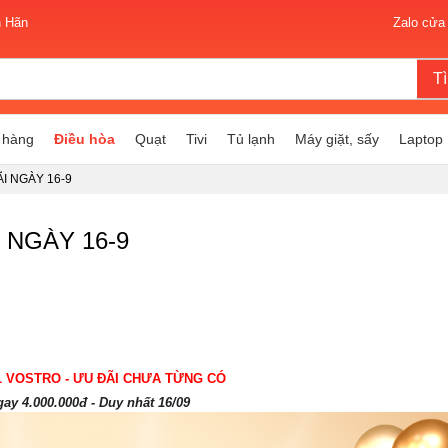
n Hãn
Zalo cửa
T
 hàng
Điều hòa
Quạt
Tivi
Tủ lạnh
Máy giặt, sấy
Laptop
I NGÀY 16-9
 NGÀY 16-9
 VOSTRO - ƯU ĐÃI CHƯA TỪNG CÓ
ay 4.000.000đ - Duy nhất 16/09