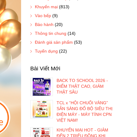
Khuyến mại
(813)
Vào bếp
(9)
Bảo hành
(20)
Thông tin chung
(14)
Đánh giá sản phẩm
(53)
Tuyển dụng
(22)
Bài Viết Mới
BACK TO SCHOOL 2026 -
ĐIỂM THẬT CAO, GIẢM
THẬT SÂU
TCL x “HỘI CHUỐI VÀNG”
SẴN SÀNG ĐỔ BỘ SIÊU THỊ
ĐIỆN MÁY - MÁY TÍNH CPN
VIỆT NAM!
KHUYẾN MẠI HOT - GIẢM
ĐẾN 2 TRIỆU ĐỒNG KHI