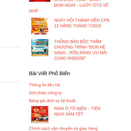
ĐƠN NGAY - LƯỚT ÔTÔ VỀ
NHÀ"
NGÀY HỘI THÀNH VIÊN CPN
12 HÀNG THÁNG 7/2026
THÔNG BÁO BỐC THĂM
CHƯƠNG TRÌNH "ĐÓN HÈ
SANG - RỘN RÀNG ƯU ĐÃI
CÙNG HISENSE"
Bài Viết Phổ Biến
Thông tin liên hệ
Giới thiệu công ty
Bảng giá dịch vụ kỹ thuật
RINH Ô TÔ ĐIỆN – TIỆN
NGHI SẮM TẾT
Chính sách vận chuyển và giao hàng