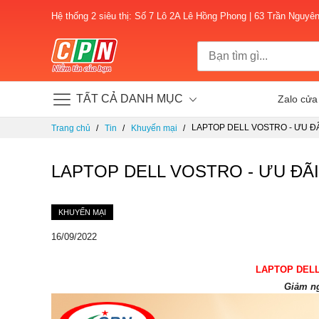
Hệ thống 2 siêu thị: Số 7 Lô 2A Lê Hồng Phong | 63 Trần Nguyê
TẤT CẢ DANH MỤC
Zalo cửa
Chuyển
LAPTOP DELL VOSTRO - ƯU ĐÃ
Trang chủ
Tin
Khuyến mại
đến
nội
dung
LAPTOP DELL VOSTRO - ƯU ĐÃI
KHUYẾN MẠI
16/09/2022
LAPTOP DELL
Giảm ng