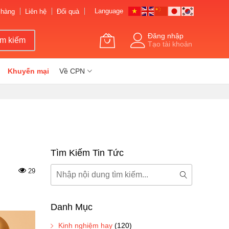
Language
 hàng
Liên hệ
Đổi quà
Đăng nhập
ìm kiếm
Tạo tài khoản
Khuyến mại
Về CPN
Tìm Kiếm Tin Tức
Tìm
29
kiếm
Tìm
kiếm
Danh Mục
Kinh nghiệm hay
(120)