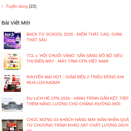
Tuyển dụng
(22)
Bài Viết Mới
BACK TO SCHOOL 2026 - ĐIỂM THẬT CAO, GIẢM
THẬT SÂU
TCL x “HỘI CHUỐI VÀNG” SẴN SÀNG ĐỔ BỘ SIÊU
THỊ ĐIỆN MÁY - MÁY TÍNH CPN VIỆT NAM!
KHUYẾN MẠI HOT - GIẢM ĐẾN 2 TRIỆU ĐỒNG KHI
MUA LOA KADMA
DU LỊCH HÈ CPN 2026 - HÀNH TRÌNH GẮN KẾT, TIẾP
THÊM NĂNG LƯỢNG CHO CHẶNG ĐƯỜNG MỚI
CHÚC MỪNG 03 KHÁCH HÀNG MAY MẮN NHẬN QUÀ
TỪ CHƯƠNG TRÌNH KHẢO SÁT CHẤT LƯỢNG DỊCH
VỤ