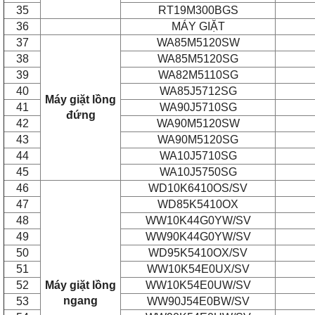
35
RT19M300BGS
36
MÁY GIẶT
37
WA85M5120SW
38
WA85M5120SG
39
WA82M5110SG
40
WA85J5712SG
Máy giặt lồng
41
WA90J5710SG
đứng
42
WA90M5120SW
43
WA90M5120SG
44
WA10J5710SG
45
WA10J5750SG
46
WD10K6410OS/SV
47
WD85K5410OX
48
WW10K44G0YW/SV
49
WW90K44G0YW/SV
50
WD95K5410OX/SV
51
WW10K54E0UX/SV
52
Máy giặt lồng
WW10K54E0UW/SV
ngang
53
WW90J54E0BW/SV