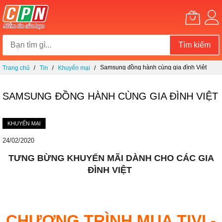
Tìm kiếm
Chuyển
Samsung đồng hành cùng gia đình Việt
Trang chủ
Tin
Khuyến mại
đến
nội
dung
SAMSUNG ĐỒNG HÀNH CÙNG GIA ĐÌNH VIỆT
KHUYẾN MẠI
24/02/2020
TƯNG BỪNG KHUYẾN MÃI DÀNH CHO CÁC GIA
ĐÌNH VIỆT
CHƯƠNG TRÌNH MUA TIVI -