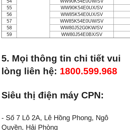
54
WW90K54E0UW/SV
55
WW90K54E0UX/SV
56
WW85K54E0UX/SV
57
WW85K54E0UW/SV
58
WW80J52G0KW/SV
59
WW80J54E0BX/SV
5. Mọi thông tin chi tiết vui
lòng liên hệ:
1800.599.968
Siêu thị điện máy CPN:
- Số 7 Lô 2A, Lê Hồng Phong, Ngô
Quyền, Hải Phòng