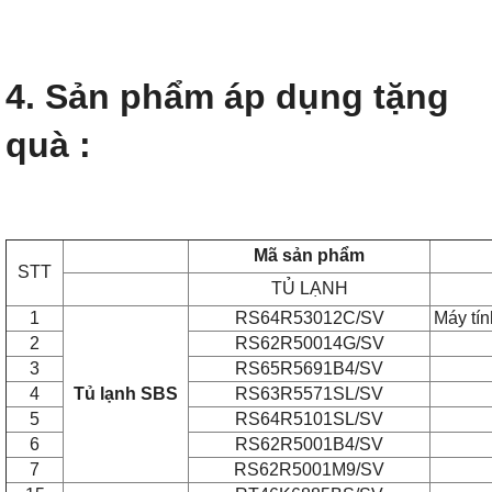
4. Sản phẩm áp dụng tặng
quà :
Mã sản phẩm
STT
TỦ LẠNH
1
RS64R53012C/SV
Máy tí
2
RS62R50014G/SV
3
RS65R5691B4/SV
4
Tủ lạnh SBS
RS63R5571SL/SV
5
RS64R5101SL/SV
6
RS62R5001B4/SV
7
RS62R5001M9/SV