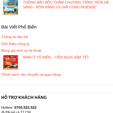
THÔNG BÁO BỐC THĂM CHƯƠNG TRÌNH "ĐÓN HÈ
SANG - RỘN RÀNG ƯU ĐÃI CÙNG HISENSE"
Bài Viết Phổ Biến
Thông tin liên hệ
Giới thiệu công ty
Bảng giá dịch vụ kỹ thuật
RINH Ô TÔ ĐIỆN – TIỆN NGHI SẮM TẾT
Chính sách vận chuyển và giao hàng
HỖ TRỢ KHÁCH HÀNG
Hotline:
0703.522.522
(8-20h kể cả T7,CN)