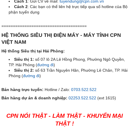
Cách 1
: Gửi CV về mail:
tuyendung@cpn.com.vn
Cách 2
: Các bạn có thể liên hệ trực tiếp qua số hotline của Bộ
phận tuyển dụng
=====================================
HỆ THỐNG SIÊU THỊ ĐIỆN MÁY - MÁY TÍNH CPN
VIỆT NAM
Hệ thống Siêu thị tại Hải Phòng:
Siêu thị 1:
số 07 lô 2A Lê Hồng Phong, Phường Ngô Quyền,
TP. Hải Phòng (
đường đi
)
Siêu thị 2:
số 63 Trần Nguyên Hãn, Phường Lê Chân, TP. Hải
Phòng (
đường đi
)
Bán hàng trực tuyến:
Hotline / Zalo:
0703.522.522
Bán hàng dự án & doanh nghiệp:
02253.522.522
(ext
1615
)
CPN NÓI THẬT - LÀM THẬT - KHUYẾN MẠI
THẬT !