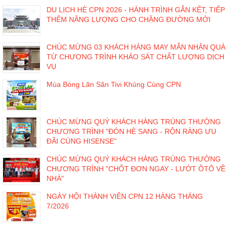
DU LỊCH HÈ CPN 2026 - HÀNH TRÌNH GẮN KẾT, TIẾP
THÊM NĂNG LƯỢNG CHO CHẶNG ĐƯỜNG MỚI
CHÚC MỪNG 03 KHÁCH HÀNG MAY MẮN NHẬN QUÀ
TỪ CHƯƠNG TRÌNH KHẢO SÁT CHẤT LƯỢNG DỊCH
VỤ
Mùa Bóng Lăn Săn Tivi Khủng Cùng CPN
CHÚC MỪNG QUÝ KHÁCH HÀNG TRÚNG THƯỞNG
CHƯƠNG TRÌNH "ĐÓN HÈ SANG - RỘN RÀNG ƯU
ĐÃI CÙNG HISENSE"
CHÚC MỪNG QUÝ KHÁCH HÀNG TRÚNG THƯỞNG
CHƯƠNG TRÌNH "CHỐT ĐƠN NGAY - LƯỚT ÔTÔ VỀ
NHÀ"
NGÀY HỘI THÀNH VIÊN CPN 12 HÀNG THÁNG
7/2026