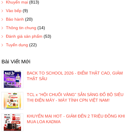
Khuyến mại
(813)
Vào bếp
(9)
Bảo hành
(20)
Thông tin chung
(14)
Đánh giá sản phẩm
(53)
Tuyển dụng
(22)
Bài Viết Mới
BACK TO SCHOOL 2026 - ĐIỂM THẬT CAO, GIẢM
THẬT SÂU
TCL x “HỘI CHUỐI VÀNG” SẴN SÀNG ĐỔ BỘ SIÊU
THỊ ĐIỆN MÁY - MÁY TÍNH CPN VIỆT NAM!
KHUYẾN MẠI HOT - GIẢM ĐẾN 2 TRIỆU ĐỒNG KHI
MUA LOA KADMA